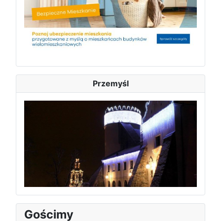
Przemyśl
Gościmy