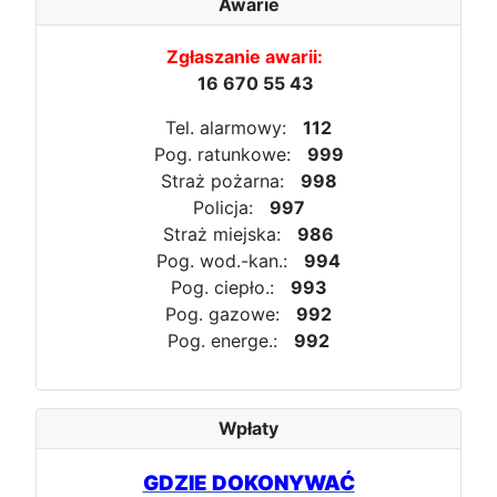
Awarie
Zgłaszanie awarii:
16 670 55 43
Tel. alarmowy:
112
Pog. ratunkowe:
999
Straż pożarna:
998
Policja:
997
Straż miejska:
986
Pog. wod.-kan.:
994
Pog. ciepło.:
993
Pog. gazowe:
992
Pog. energe.:
992
Wpłaty
GDZIE DOKONYWAĆ