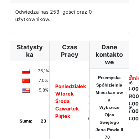
Odwiedza nas 253 gości oraz 0
użytkowników.
Statysty
Czas
Dane
ka
Pracy
kontakto
we
76,1%
Poland
Dzisiaj:
13
Biuro PSM
Przemyska
Admin
7,0%
China
W tym
206
Spółdzielnia
Poniedziałek
07:00 - 15:00
06:00
tygodniu:
5,8%
United
Mieszkaniow
Wtorek
W tym
260
07:00 - 17:00
06:00
States
a
Środa
miesiącu:
of
07:00 - 15:00
06:00
Wybrzeże
W tym
4.786
Czwartek
America
07:00 - 15:00
06:00
roku:
Ojca
Piątek
07:00 - 13:00
06:00
Suma:
23
Kraje
Świętego
Jana Pawła II
70