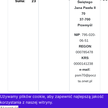
Suma:
23
Kraje
Świętego
Jana Pawła II
70
37-700
Przemyśl
NIP
: 795-020-
06-51
REGON
:
000785478
KRS
:
0000141238
e-mail:
psm70@pocz
ta.onet.pl
Używamy plików cookie, aby zapewnić najlepszą jakość
korzystania z naszej witryny.