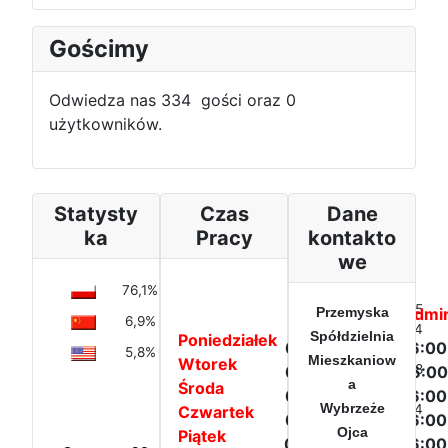
Gościmy
Odwiedza nas 334 gości oraz 0
użytkowników.
Statysty
Czas
Dane
ka
Pracy
kontakto
we
76,1%
Poland
Dzisiaj:
15
Biuro PSM
Przemyska
Admin
6,9%
China
W tym
264
Spółdzielnia
Poniedziałek
07:00 - 15:00
06:00
tygodniu:
5,8%
United
Mieszkaniow
Wtorek
W tym
318
07:00 - 17:00
06:00
States
a
Środa
miesiącu:
of
07:00 - 15:00
06:00
Wybrzeże
W tym
4.844
Czwartek
America
07:00 - 15:00
06:00
roku:
Ojca
Piątek
07:00 - 13:00
06:00