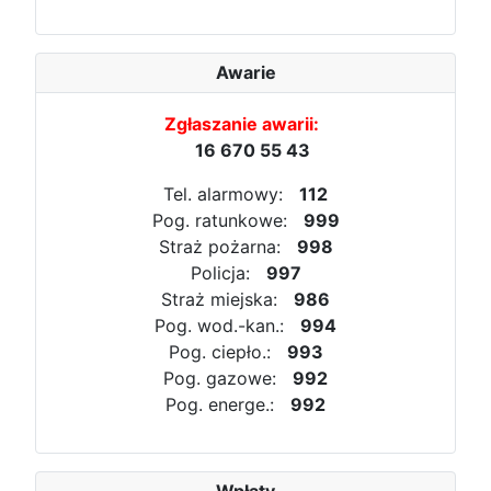
Awarie
Zgłaszanie awarii:
16 670 55 43
Tel. alarmowy:
112
Pog. ratunkowe:
999
Straż pożarna:
998
Policja:
997
Straż miejska:
986
Pog. wod.-kan.:
994
Pog. ciepło.:
993
Pog. gazowe:
992
Pog. energe.:
992