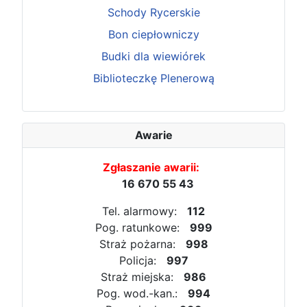
Schody Rycerskie
Bon ciepłowniczy
Budki dla wiewiórek
Biblioteczkę Plenerową
Awarie
Zgłaszanie awarii:
16 670 55 43
Tel. alarmowy:
112
Pog. ratunkowe:
999
Straż pożarna:
998
Policja:
997
Straż miejska:
986
Pog. wod.-kan.:
994