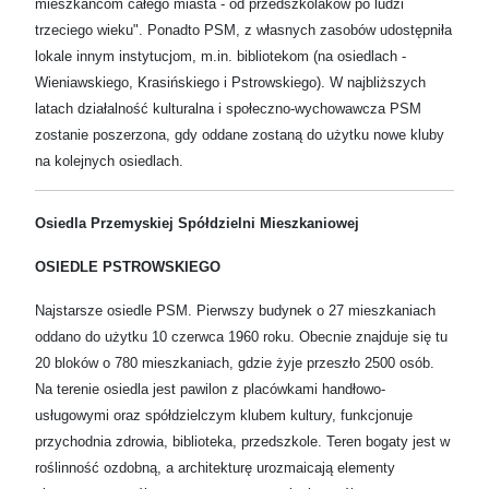
mieszkańcom całego miasta - od przedszkolaków po ludzi
trzeciego wieku". Ponadto PSM, z własnych zasobów udostępniła
lokale innym instytucjom, m.in. bibliotekom (na osiedlach -
Wieniawskiego, Krasińskiego i Pstrowskiego). W najbliższych
latach działalność kulturalna i społeczno-wychowawcza PSM
zostanie poszerzona, gdy oddane zostaną do użytku nowe kluby
na kolejnych osiedlach.
Osiedla Przemyskiej Spółdzielni Mieszkaniowej
OSIEDLE PSTROWSKIEGO
Najstarsze osiedle PSM. Pierwszy budynek o 27 mieszkaniach
oddano do użytku 10 czerwca 1960 roku. Obecnie znajduje się tu
20 bloków o 780 mieszkaniach, gdzie żyje przeszło 2500 osób.
Na terenie osiedla jest pawilon z placówkami handłowo-
usługowymi oraz spółdzielczym klubem kultury, funkcjonuje
przychodnia zdrowia, biblioteka, przedszkole. Teren bogaty jest w
roślinność ozdobną, a architekturę urozmaicają elementy