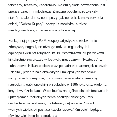
taneczny, teatralny, kabaretowy. Na dużą skalę prowadzona jest
praca z dziećmi i młodzieżą. Znaczną popularność zyskały
niektóre stałe, doroczne imprezy, jak np. bale karnawałowe dla
dzieci, "Święto Kupały", obozy i zimowiska, a także
międzyosiedlowa, dziecięca liga piłki nożnej.
Funkcjonujące przy PSM zespoły artystyczne wielokrotnie
zdobywały nagrody na różnego rodzaju regionalnych i
ogólnopolskich przeglądach. m. in. młodzieżowe grupy rockowe
kilkakrotnie zwyciężały w festiwalu muzycznym "Roztocze" w
Lubaczowie. Kilkunastoletni staż posiada trio harmonijek ustnych
"Picollo", jeden z najciekawszych i najlepszych zespołów
muzycznych w regionie, co potwierdzone zostało pierwszą
nagrodą na ogólnopolskim przeglądzie w 1985 roku oraz wieloma
innymi wyróżnieniami. Wiele laurów na ogólnopolskich festiwalach
i przeglądach teatralnych zebrał teatrzyk dziecięcy "Miś",
dwukrotnie prezentowany na telewizyjne] antenie. Swoich
wiernych wielbicieli posiada kapela ludowa "Kmiecie", będąca
również wielokrotnie nagradzana.