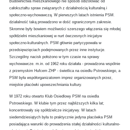
Budownictwa mieszkaniowego nie sposób odizolować od
całokształtu spraw związanych z działalnością kulturalną i
społeczno-wychowawczą. W pierwszych latach istnienia PSM.
działalność taką prowadzono w dość ograniczonym zakresie.
Skromne były bowiem możliwości szerszego włączenia się młodej
spółdzielni mieszkaniowej w nurt ówczesnych inicjatyw
społeczno-kulturalnych. PSM głównie partycypowała w
przedsięwzięciach podejmowanych przez inne instytucje.
Szczególny nacisk położono w tym czasie na sprawy
wychowawcze. m.in. od 1962 roku działała - prowadzona wspólnie
z przemyskim Hufcem ZHP - świetlica na osiedlu Pstrowskiego, a
PSM była współorganizatorem imprez organizowanych przez,
miejskie placówki upowszechniania kultury.
W 1972 roku otwarto Klub Osiedlowy PSM na osiedla
Pstrowskiego. W klubie tym przez najbliższych kilka lat;
koncentrowały się spółdzielcze inicjatywy. W latach
siedemdziesiątych była to praktycznie jedyna placówka PSM
posiadająca warunki do prowadzenia stałej działalności kulturalno-