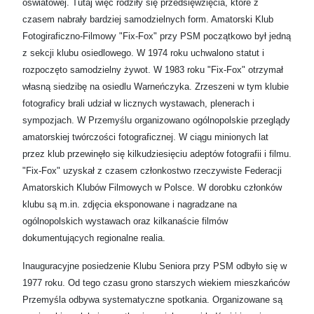
oświatowej. Tutaj więc rodziły się przedsięwzięcia, które z
czasem nabrały bardziej samodzielnych form. Amatorski Klub
Fotogiraficzno-Filmowy "Fix-Fox" przy PSM początkowo był jedną
z sekcji klubu osiedlowego. W 1974 roku uchwalono statut i
rozpoczęto samodzielny żywot. W 1983 roku "Fix-Fox" otrzymał
własną siedzibę na osiedlu Warneńczyka. Zrzeszeni w tym klubie
fotograficy brali udział w licznych wystawach, plenerach i
sympozjach. W Przemyślu organizowano ogólnopolskie przeglądy
amatorskiej twórczości fotograficznej. W ciągu minionych lat
przez klub przewinęło się kilkudziesięciu adeptów fotografii i filmu.
"Fix-Fox" uzyskał z czasem członkostwo rzeczywiste Federacji
Amatorskich Klubów Filmowych w Polsce. W dorobku członków
klubu są m.in. zdjęcia eksponowane i nagradzane na
ogólnopolskich wystawach oraz kilkanaście filmów
dokumentujących regionalne realia.
Inauguracyjne posiedzenie Klubu Seniora przy PSM odbyło się w
1977 roku. Od tego czasu grono starszych wiekiem mieszkańców
Przemyśla odbywa systematyczne spotkania. Organizowane są