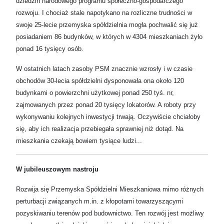
dziedzin narodowego programu społeczno-gospodarczego
rozwoju. I chociaż stale napotykano na rozliczne trudności w
swoje 25-lecie przemyska spółdzielnia mogła pochwalić się już
posiadaniem 86 budynków, w których w 4304 mieszkaniach żyło
ponad 16 tysięcy osób.
W ostatnich latach zasoby PSM znacznie wzrosły i w czasie
obchodów 30-lecia spółdzielni dysponowała ona około 120
budynkami o powierzchni użytkowej ponad 250 tyś. nr,
zajmowanych przez ponad 20 tysięcy lokatorów. A roboty przy
wykonywaniu kolejnych inwestycji trwają. Oczywiście chciałoby
się, aby ich realizacja przebiegała sprawniej niż dotąd. Na
mieszkania czekają bowiem tysiące ludzi...
W jubileuszowym nastroju
Rozwija się Przemyska Spółdzielni Mieszkaniowa mimo różnych
perturbacji związanych m.in. z kłopotami towarzyszącymi
pozyskiwaniu terenów pod budownictwo. Ten rozwój jest możliwy