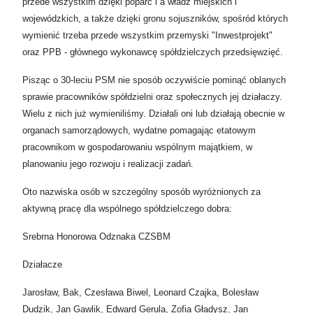
przede wszystkim dzięki poparć i a władz miejskich i
wojewódzkich, a także dzięki gronu sojuszników, spośród których
wymienić trzeba przede wszystkim przemyski "Inwestprojekt"
oraz PPB - głównego wykonawcę spółdzielczych przedsięwzięć.
Pisząc o 30-leciu PSM nie sposób oczywiście pominąć oblanych
sprawie pracowników spółdzielni oraz społecznych jej działaczy.
Wielu z nich już wymieniliśmy. Działali oni lub działają obecnie w
organach samorządowych, wydatne pomagając etatowym
pracownikom w gospodarowaniu wspólnym majątkiem, w
planowaniu jego rozwoju i realizacji zadań.
Oto nazwiska osób w szczególny sposób wyróżnionych za
aktywną pracę dla wspólnego spółdzielczego dobra:
Srebrna Honorowa Odznaka CZSBM
Działacze
Jarosław, Bak, Czesława Biwel, Leonard Czajka, Bolesław
Dudzik, Jan Gawlik, Edward Gerula, Zofia Gładysz, Jan