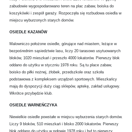
zabudowie wygospodarowano teren na plac zabaw, boiska do
koszykówki i zespół garaży. Rozpoczęła się rozbudowa osiedla w
miejscu wyburzonych starych domów.
OSIEDLE KAZANÓW
Malowniczo położone osiedle, górujące nad miastem, leżące w
bezpośrednim sąsiedztwie lasu, liczy 20 tarasowo usytuowanych
bloków, 1020 mieszkań i przeszło 4000 lokatorów. Pierwszy blok
oddano do użytku w styczniu 1978 roku. Są tu place zabaw,
boisko do piłki nożnej, żłobek, przedszkole oraz szkoła
podstawowa z kompleksem urządzeń sportowych. Mieszkańcy
mają do dyspozycji duży ciąg sklepów, aptekę, zakład usługowy.
Wkrótce przybędzie klub.
OSIEDLE WARNEŃCZYKA
Niewielkie osiedle powstałe w miejscu wyburzenia starych domów.
Liczy 9 bloków, 510 mieszkań i blisko 2000 lokatorów. Pierwszy
blok oddano do użytku w połowie 1978 roku i był to pierwszy