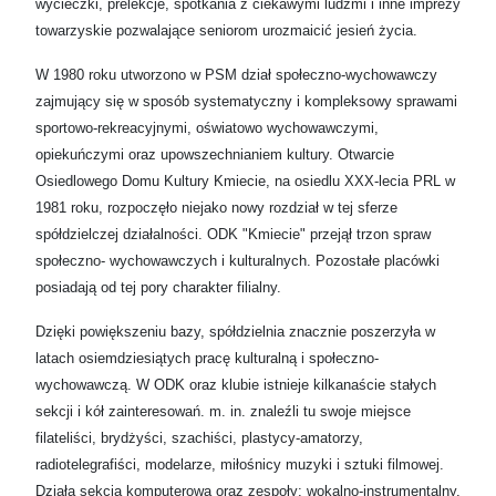
wycieczki, prelekcje, spotkania z ciekawymi ludźmi i inne imprezy
towarzyskie pozwalające seniorom urozmaicić jesień życia.
W 1980 roku utworzono w PSM dział społeczno-wychowawczy
zajmujący się w sposób systematyczny i kompleksowy sprawami
sportowo-rekreacyjnymi, oświatowo wychowawczymi,
opiekuńczymi oraz upowszechnianiem kultury. Otwarcie
Osiedlowego Domu Kultury Kmiecie, na osiedlu XXX-lecia PRL w
1981 roku, rozpoczęło niejako nowy rozdział w tej sferze
spółdzielczej działalności. ODK "Kmiecie" przejął trzon spraw
społeczno- wychowawczych i kulturalnych. Pozostałe placówki
posiadają od tej pory charakter filialny.
Dzięki powiększeniu bazy, spółdzielnia znacznie poszerzyła w
latach osiemdziesiątych pracę kulturalną i społeczno-
wychowawczą. W ODK oraz klubie istnieje kilkanaście stałych
sekcji i kół zainteresowań. m. in. znaleźli tu swoje miejsce
filateliści, brydżyści, szachiści, plastycy-amatorzy,
radiotelegrafiści, modelarze, miłośnicy muzyki i sztuki filmowej.
Działa sekcja komputerowa oraz zespoły: wokalno-instrumentalny,