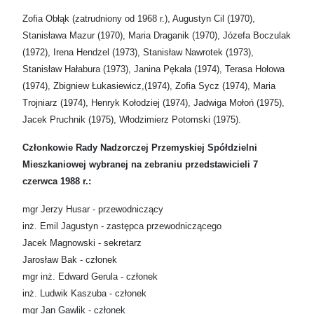
Zofia Obłąk (zatrudniony od 1968 r.), Augustyn Cil (1970),
Stanisława Mazur (1970), Maria Draganik (1970), Józefa Boczulak
(1972), Irena Hendzel (1973), Stanisław Nawrotek (1973),
Stanisław Hałabura (1973), Janina Pękała (1974), Terasa Hołowa
(1974), Zbigniew Łukasiewicz,(1974), Zofia Sycz (1974), Maria
Trojniarz (1974), Henryk Kołodziej (1974), Jadwiga Mołoń (1975),
Jacek Pruchnik (1975), Włodzimierz Potomski (1975).
Członkowie Rady Nadzorczej Przemyskiej Spółdzielni
Mieszkaniowej wybranej na zebraniu przedstawicieli 7
czerwca 1988 r.:
mgr Jerzy Husar - przewodniczący
inż. Emil Jagustyn - zastępca przewodniczącego
Jacek Magnowski - sekretarz
Jarosław Bak - członek
mgr inż. Edward Gerula - członek
inż. Ludwik Kaszuba - członek
mgr Jan Gawlik - członek