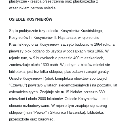
plastyczne - rzeźba przestrzenna oraz płaskorzeźba z
wizerunkiem patrona osiedla.
OSIEDLE KOSYNIERÓW
Są to praktycznie trzy osiedla: Kosynierów-Krasińskiego,
Kosynierów I i Kosynierów II. Najstarsze, w rejonie ulic
Krasińskiego oraz Kosynierów, zaczęto budować w 1964 roku, a
pierwszy blok oddano do użytku w początkach roku 1966. W
rejonie tym, w 9 budynkach o przeszło 400 mieszkaniach,
zamieszkuje około 1300 osób. W jednym z bloków mieści się
biblioteka, jest też kilka sklepów, plac zabaw i zespół garaży.
Osiedle Kosynierów l (obok kompleksu obiektów sportowych
"Czuwaju") powstało w latach siedemdziesiątych i na początku lat
osiemdziesiątych. Znajduje się tu 15 bloków, przeszło 530
mieszkań i około 2000 lokatorów. Osiedle Kosynierów II jest
obecnie rozbudowywane. W rejonie tym znajduje się szereg
sklepów (m.in "Pewex" i Składnica Harcerska), biblioteka,
przedszkole oraz biurowiec.