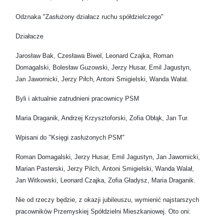
Odznaka "Zasłużony działacz ruchu spółdzielczego"
Działacze
Jarosław Bak, Czesława Biwel, Leonard Czajka, Roman
Domagalski, Bolesław Guzowski, Jerzy Husar, Emil Jagustyn,
Jan Jawornicki, Jerzy Piłch, Antoni Smigielski, Wanda Wałat.
Byli i aktualnie zatrudnieni pracownicy PSM
Maria Draganik, Andrzej Krzysztoforski, Zofia Obłąk, Jan Tur.
Wpisani do "Księgi zasłużonych PSM"
Roman Domagalski, Jerzy Husar, Emil Jagustyn, Jan Jawornicki,
Marian Pasterski, Jerzy Pilch, Antoni Smigielski, Wanda Walał,
Jan Witkowski, Leonard Czajka, Zofia Gładysz, Maria Draganik.
Nie od rzeczy będzie, z okazji jubileuszu, wymienić najstarszych
pracowników Przemyskiej Spółdzielni Mieszkaniowej. Oto oni: