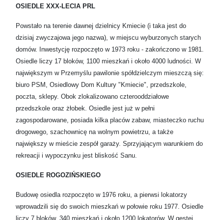
OSIEDLE XXX-LECIA PRL
Powstało na terenie dawnej dzielnicy Kmiecie (i taka jest do
dzisiaj zwyczajowa jego nazwa), w miejscu wyburzonych starych
domów. Inwestycję rozpoczęto w 1973 roku - zakończono w 1981.
Osiedle liczy 17 bloków, 1100 mieszkań i około 4000 ludności. W
największym w Przemyślu pawilonie spółdzielczym mieszczą się:
biuro PSM, Osiedlowy Dom Kultury "Kmiecie", przedszkole,
poczta, sklepy. Obok zlokalizowano czterooddziałowe
przedszkole oraz żłobek. Osiedle jest już w pełni
zagospodarowane, posiada kilka placów zabaw, miasteczko ruchu
drogowego, szachownicę na wolnym powietrzu, a także
największy w mieście zespół garaży. Sprzyjającym warunkiem do
rekreacji i wypoczynku jest bliskość Sanu.
OSIEDLE ROGOZIŃSKIEGO
Budowę osiedla rozpoczęto w 1976 roku, a pierwsi lokatorzy
wprowadzili się do swoich mieszkań w połowie roku 1977. Osiedle
liczy 7 bloków, 340 mieszkań i około 1200 lokatorów. W gęstej