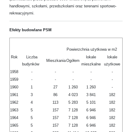
handlowymi, szkołami, przedszkolami oraz terenami sportowo-
rekreacyjnymi.
Efekty budowlane PSM
Powierzchnia użytkowa w m2
Rok
Liczba
lokale
lokale
Mieszkania
Ogółem
budynków
mieszkalne
użytkowe
1958
-
-
-
-
-
1959
-
-
-
-
-
1960
1
27
1 260
1 260
-
1961
3
86
4 023
3 841
182
1962
4
113
5 283
5 101
182
1963
5
157
7 128
6 946
182
1964
5
157
7 128
6 946
182
1965
5
157
7 128
6 946
182