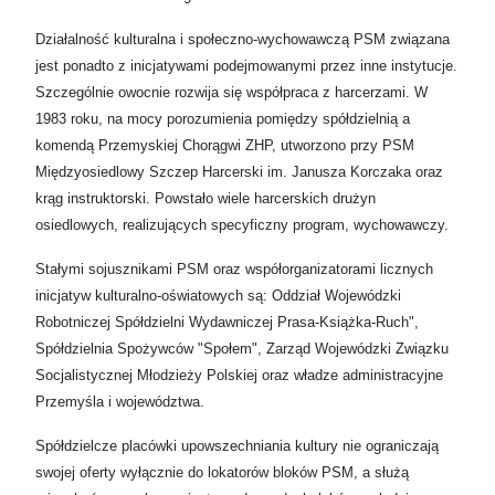
Działalność kulturalna i społeczno-wychowawczą PSM związana
jest ponadto z inicjatywami podejmowanymi przez inne instytucje.
Szczególnie owocnie rozwija się współpraca z harcerzami. W
1983 roku, na mocy porozumienia pomiędzy spółdzielnią a
komendą Przemyskiej Chorągwi ZHP, utworzono przy PSM
Międzyosiedlowy Szczep Harcerski im. Janusza Korczaka oraz
krąg instruktorski. Powstało wiele harcerskich drużyn
osiedlowych, realizujących specyficzny program, wychowawczy.
Stałymi sojusznikami PSM oraz współorganizatorami licznych
inicjatyw kulturalno-oświatowych są: Oddział Wojewódzki
Robotniczej Spółdzielni Wydawniczej Prasa-Książka-Ruch",
Spółdzielnia Spożywców "Społem", Zarząd Wojewódzki Związku
Socjalistycznej Młodzieży Polskiej oraz władze administracyjne
Przemyśla i województwa.
Spółdzielcze placówki upowszechniania kultury nie ograniczają
swojej oferty wyłącznie do lokatorów bloków PSM, a służą