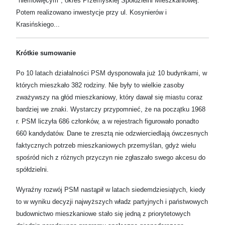
"niemowlęcym", okres Przemyskiej Spółdzielni Mieszkaniowej.
Potem realizowano inwestycje przy ul. Kosynierów i
Krasińskiego...
Krótkie sumowanie
Po 10 latach działalności PSM dysponowała już 10 budynkami, w
których mieszkało 382 rodziny. Nie były to wielkie zasoby
zważywszy na głód mieszkaniowy, który dawał się miastu coraz
bardziej we znaki. Wystarczy przypomnieć, że na początku 1968
r. PSM liczyła 686 członków, a w rejestrach figurowało ponadto
660 kandydatów. Dane te zresztą nie odzwierciedlają ówczesnych
faktycznych potrzeb mieszkaniowych przemyślan, gdyż wielu
spośród nich z różnych przyczyn nie zgłaszało swego akcesu do
spółdzielni.
Wyraźny rozwój PSM nastąpił w latach siedemdziesiątych, kiedy
to w wyniku decyzji najwyższych władz partyjnych i państwowych
budownictwo mieszkaniowe stało się jedną z priorytetowych