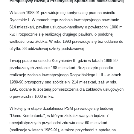
Perspektywy rozwoju Przemyskiej Spółdzielni Mieszkaniowej
W latach 1988-91 przewiduje się kontynuację prac na osiedlu
Rycerskie I. W ramach tego zadania inwestycyjnego powstanie
614 mieszkań, pawilon usługowo-handlowy o powierzchni 1000 m
kw. i rozpocznie się realizację drugiego pawilonu o podobnej
wielkości oraz żłobka. W roku 1993 przewiduje się też oddanie do
użytku 33-oddziałowej szkoły podstawowej.
Trwają prace na osiedlu Kosynierów II, gdzie w latach 1988-89
przekazanych zostanie 198 mieszkań. Rozpoczęto ponadto
realizację zadania inwestycyjnego Rogozińskiego I i II - w latach
1989-90 przysporzy ono spółdzielni 214 mieszkań, zaś w roku
1991 oddane tu zostaną pomieszczenia dla zakładów usługowych
o powierzchni 1000 m kw.
W kolejnym etapie działalności PSM przewiduje się budowę
"Domu Kombatanta", w którym zlokalizowanych będzie 7
specjalistycznych przychodni zdrowia oraz 60 mieszkań
(realizacja w latach 1989-91), a także przychodni z apteką na