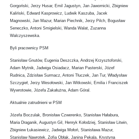
Gorgoński, Jerzy Husar, Emil Jagustyn, Jan Jawornicki, Zbigniew
Kaliński, Edward Kasprowicz, Ludwik Kaszuba, Jacek
Magnowski, Jan Mazur, Marian Piechnik, Jerzy Pilch, Bogusław
Seneczko, Antoni Smigielski, Wanda Walat, Zuzanna
Walczyszewska.
Byli pracownicy PSM
Stanisław Gnutów, Eugenia Deszczka, Andrzej Krzysztoforski,
Adam Mytnik, Jadwiga Osiadacz, Marian Pasterski, Józef
Rudnica, Zdzisław Surmacz, Antoni Tłuczek, Jan Tur, Władysław
Szczygieł, Jerzy Wesołowski, Jan Witkowski, Emilia i Franciszek
Wywrotowie, Józefa Zakałużna, Adam Góral.
Aktualnie zatrudnieni w PSM
Józefa Boczulak, Bronisław Czwerenko, Stanisław Hałabura,
Maria Draganik, Augustyn Gil, Henryk Kołodziej, Stanisław Litwin,
Zbigniew Łukasiewicz, Jadwiga Mołoń, Stanisława Mazur,
Stanisław Nawrotek, Zofia Obłąk, Janina Pękala, Krystyna