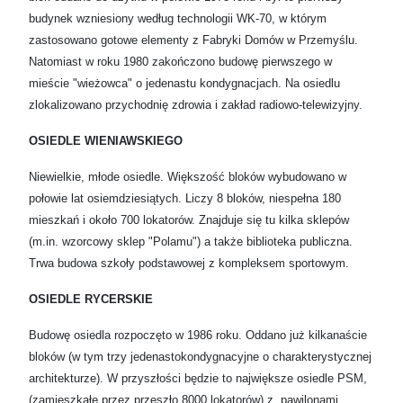
budynek wzniesiony według technologii WK-70, w którym
zastosowano gotowe elementy z Fabryki Domów w Przemyślu.
Natomiast w roku 1980 zakończono budowę pierwszego w
mieście "wieżowca" o jedenastu kondygnacjach. Na osiedlu
zlokalizowano przychodnię zdrowia i zakład radiowo-telewizyjny.
OSIEDLE WIENIAWSKIEGO
Niewielkie, młode osiedle. Większość bloków wybudowano w
połowie lat osiemdziesiątych. Liczy 8 bloków, niespełna 180
mieszkań i około 700 lokatorów. Znajduje się tu kilka sklepów
(m.in. wzorcowy sklep "Polamu") a także biblioteka publiczna.
Trwa budowa szkoły podstawowej z kompleksem sportowym.
OSIEDLE RYCERSKIE
Budowę osiedla rozpoczęto w 1986 roku. Oddano już kilkanaście
bloków (w tym trzy jedenastokondygnacyjne o charakterystycznej
architekturze). W przyszłości będzie to największe osiedle PSM,
(zamieszkałe przez przeszło 8000 lokatorów) z, pawilonami