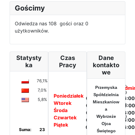
Gościmy
Odwiedza nas 108 gości oraz 0
użytkowników.
Statysty
Czas
Dane
ka
Pracy
kontakto
we
76,1%
Poland
Dzisiaj:
20
Biuro PSM
Przemyska
Admin
7,0%
China
W tym
249
Spółdzielnia
Poniedziałek
07:00 - 15:00
06:00
tygodniu:
5,8%
United
Mieszkaniow
Wtorek
W tym
303
07:00 - 17:00
06:00
States
a
Środa
miesiącu:
of
07:00 - 15:00
06:00
Wybrzeże
W tym
4.829
Czwartek
America
07:00 - 15:00
06:00
roku:
Ojca
Piątek
07:00 - 13:00
06:00
Suma:
23
Kraje
Świętego