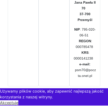
Jana Pawła II
70
37-700
Przemyśl
NIP
: 795-020-
06-51
REGON
:
000785478
KRS
:
0000141238
e-mail:
psm70@pocz
ta.onet.pl
Używamy plików cookie, aby zapewnić najlepszą jakość
korzystania z naszej witryny.
Akceptuje