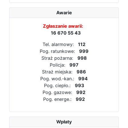
Awarie
Zgłaszanie awarii:
16 670 55 43
Tel. alarmowy:
112
Pog. ratunkowe:
999
Straż pożarna:
998
Policja:
997
Straż miejska:
986
Pog. wod.-kan.:
994
Pog. ciepło.:
993
Pog. gazowe:
992
Pog. energe.:
992
Wpłaty